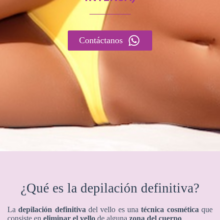
Contáctanos
¿Qué es la depilación definitiva?
La
depilación
definitiva
del vello es una
técnica cosmética
que
consiste en
eliminar el vello
de alguna
zona del cuerpo
.