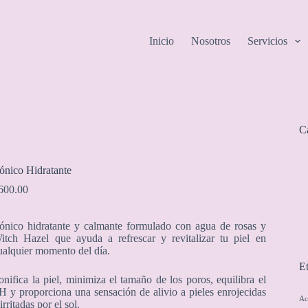
Inicio
Nosotros
Servicios
C
ónico Hidratante
600.00
ónico hidratante y calmante formulado con agua de rosas y
itch Hazel que ayuda a refrescar y revitalizar tu piel en
ualquier momento del día.
Et
onifica la piel, minimiza el tamaño de los poros, equilibra el
H y proporciona una sensación de alivio a pieles enrojecidas
Ac
 irritadas por el sol.