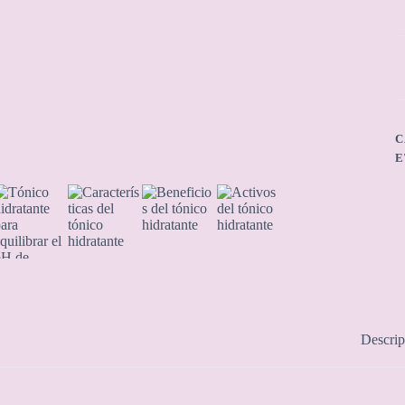
C
E
Descrip